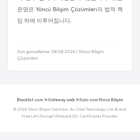
운영은 Yöncü Bilişim Çözümleri의 법적 책
임 하에 이루어집니다.
Son güncelleme: 08.08.2026 | Yöncü Bilişim
Çözümleri
Blacklist.com.tr
Gateway.web.tr
Sslci.com
Yöncü Bilişim
© 2026 Yöncü Bilişim Solutions. An Osbil Technology Ltd. Brand.
Free Let's Encrypt Wildcard SSL Certificates Provider.