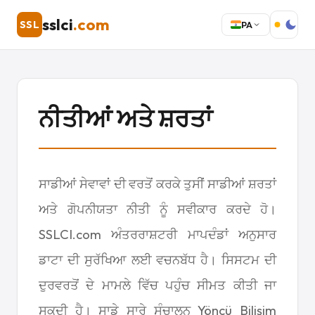
sslci
.com
SSL
PA
ਨੀਤੀਆਂ ਅਤੇ ਸ਼ਰਤਾਂ
ਸਾਡੀਆਂ ਸੇਵਾਵਾਂ ਦੀ ਵਰਤੋਂ ਕਰਕੇ ਤੁਸੀਂ ਸਾਡੀਆਂ ਸ਼ਰਤਾਂ
ਅਤੇ ਗੋਪਨੀਯਤਾ ਨੀਤੀ ਨੂੰ ਸਵੀਕਾਰ ਕਰਦੇ ਹੋ।
SSLCI.com ਅੰਤਰਰਾਸ਼ਟਰੀ ਮਾਪਦੰਡਾਂ ਅਨੁਸਾਰ
ਡਾਟਾ ਦੀ ਸੁਰੱਖਿਆ ਲਈ ਵਚਨਬੱਧ ਹੈ। ਸਿਸਟਮ ਦੀ
ਦੁਰਵਰਤੋਂ ਦੇ ਮਾਮਲੇ ਵਿੱਚ ਪਹੁੰਚ ਸੀਮਤ ਕੀਤੀ ਜਾ
ਸਕਦੀ ਹੈ। ਸਾਡੇ ਸਾਰੇ ਸੰਚਾਲਨ Yöncü Bilişim