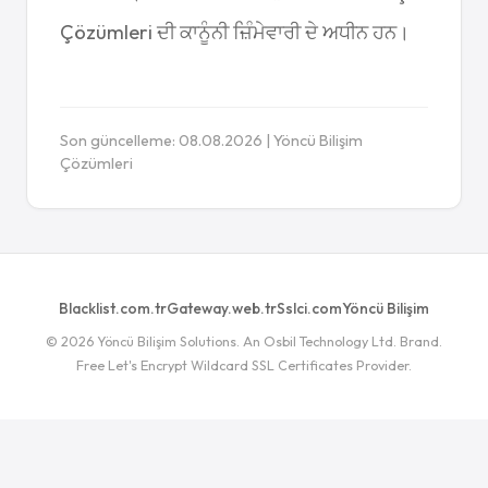
Çözümleri ਦੀ ਕਾਨੂੰਨੀ ਜ਼ਿੰਮੇਵਾਰੀ ਦੇ ਅਧੀਨ ਹਨ।
Son güncelleme: 08.08.2026 | Yöncü Bilişim
Çözümleri
Blacklist.com.tr
Gateway.web.tr
Sslci.com
Yöncü Bilişim
© 2026 Yöncü Bilişim Solutions. An Osbil Technology Ltd. Brand.
Free Let's Encrypt Wildcard SSL Certificates Provider.